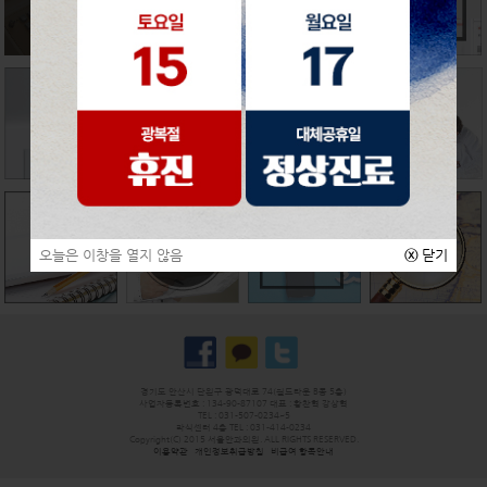
오늘은 이창을 열지 않음
ⓧ
닫기
경기도 안산시 단원구 광덕대로 74(월드타운 B동 5층)
사업자등록번호 : 134-90-87107 대표 : 황찬혁 강상혁
TEL : 031-507-0234~5
라식센터 4층 TEL : 031-414-0234
Copyright(C) 2015 서울안과의원. ALL RIGHTS RESERVED.
이용약관
개인정보취급방침
비급여 항목안내