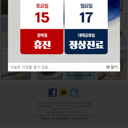
오늘은 이창을 열지 않음
ⓧ
닫기
경기도 안산시 단원구 광덕대로 74(월드타운 B동 5층)
사업자등록번호 : 134-90-87107 대표 : 황찬혁 강상혁
TEL : 031-507-0234~5
라식센터 4층 TEL : 031-414-0234
Copyright(C) 2015 서울안과의원. ALL RIGHTS RESERVED.
이용약관
개인정보취급방침
비급여 항목안내